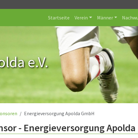
Startseite
Verein
Männer
Nachwu
lda e.V.
onsoren
Energieversorgung Apolda GmbH
nsor - Energieversorgung Apold