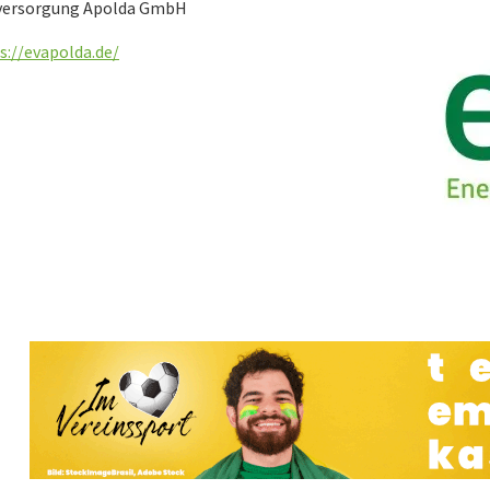
versorgung Apolda GmbH
s://evapolda.de/