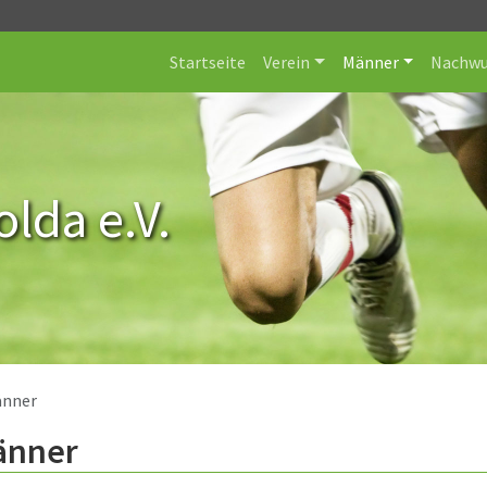
Startseite
Verein
Männer
Nachwu
lda e.V.
nner
änner