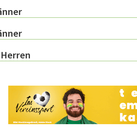
änner
änner
 Herren