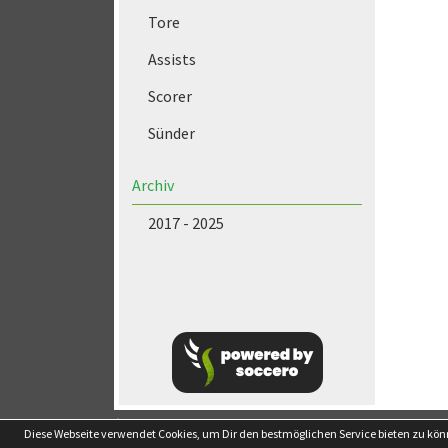
Tore
Assists
Scorer
Sünder
Archiv
2017 - 2025
soccero.de
Diese Webseite verwendet Cookies, um Dir den bestmöglichen Service bieten zu kö