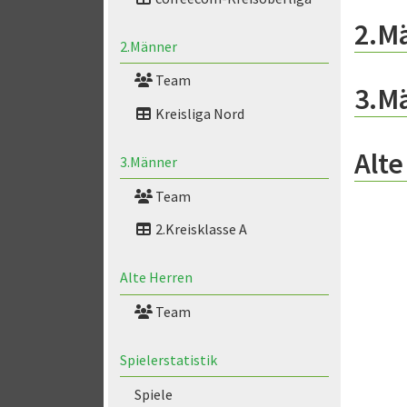
2.M
2.Männer
Team
3.M
Kreisliga Nord
Alte
3.Männer
Team
2.Kreisklasse A
Alte Herren
Team
Spielerstatistik
Spiele