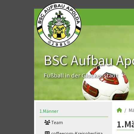
BSC Aufbau Apo
Fußball in der Glockenstadt
Mä
1.Männer
1.M
Team
coffeecom-Kreisoberliga