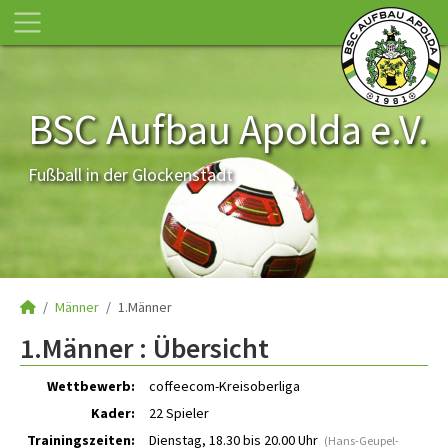
BSC Aufbau Apolda e.V.
Fußball in der Glockenstadt
Männer
1.Männer
1.Männer :
Übersicht
Wettbewerb:
coffeecom-Kreisoberliga
Kader:
22 Spieler
Trainingszeiten:
Dienstag, 18.30 bis 20.00 Uhr
(Hans-Geupel-