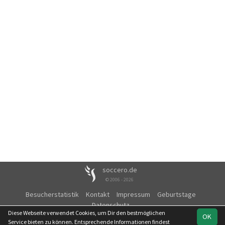
soccero.de
© 2006 - 2026
Besucherstatistik
Kontakt
Impressum
Geburtstage
Datenschutz
Diese Webseite verwendet Cookies, um Dir den bestmöglichen
OK
Service bieten zu können. Entsprechende Informationen findest