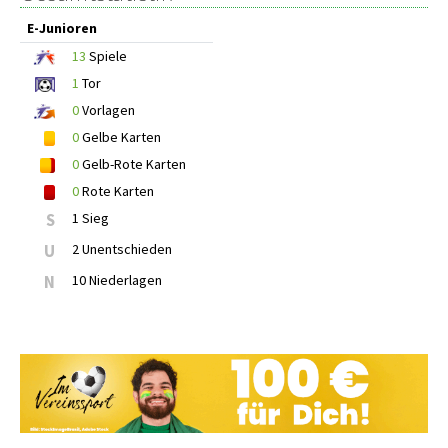
E-Junioren
13
Spiele
1
Tor
0
Vorlagen
0
Gelbe Karten
0
Gelb-Rote Karten
0
Rote Karten
S
1 Sieg
U
2 Unentschieden
N
10 Niederlagen