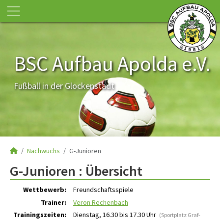
BSC Aufbau Apolda e.V.
Fußball in der Glockenstadt
Nachwuchs
G-Junioren
G-Junioren :
Übersicht
Wettbewerb:
Freundschaftsspiele
Trainer:
Veron Rechenbach
Trainingszeiten:
Dienstag, 16.30 bis 17.30 Uhr
(Sportplatz Graf-