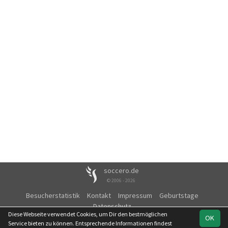
soccero.de
© 2006 - 2026
Besucherstatistik
Kontakt
Impressum
Geburtstage
Datenschutz
Diese Webseite verwendet Cookies, um Dir den bestmöglichen
OK
Service bieten zu können. Entsprechende Informationen findest