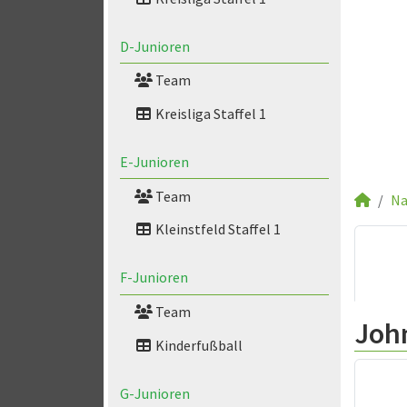
D-Junioren
Team
Kreisliga Staffel 1
E-Junioren
Team
Na
Kleinstfeld Staffel 1
F-Junioren
Team
Joh
Kinderfußball
G-Junioren