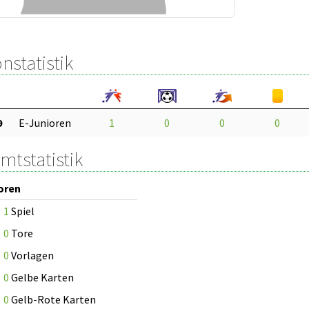
nstatistik
9
E-Junioren
1
0
0
0
mtstatistik
oren
1
Spiel
0
Tore
0
Vorlagen
0
Gelbe Karten
0
Gelb-Rote Karten