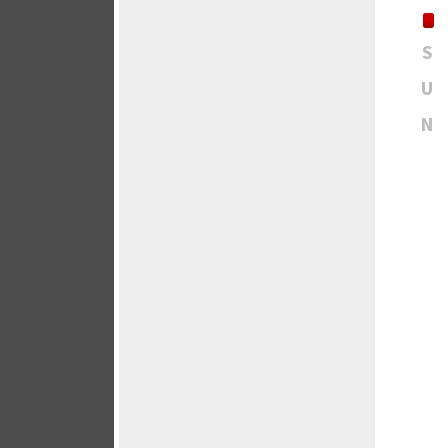
S
U
N