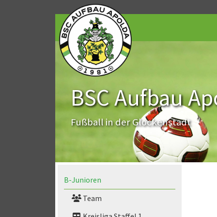
BSC Aufbau Apo
Fußball in der Glockenstadt
B-Junioren
Team
Kreisliga Staffel 1