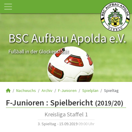
BSC Aufbau Apolda e.V.
Fußball in der Glockenstadt
Nachwuchs
Archiv
F-Junioren
Spielplan
Spieltag
F-Junioren :
Spielbericht
(2019/20)
Kreisliga Staffel 1
3. Spieltag - 15.09.2019
09:00 Uhr