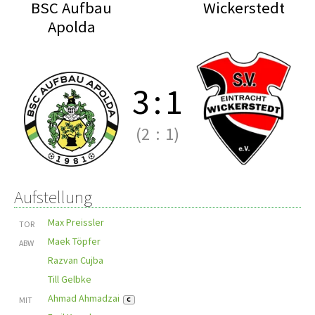
BSC Aufbau
Wickerstedt
Apolda
3
:
1
(2
:
1)
Aufstellung
Max Preissler
TOR
Maek Töpfer
ABW
Razvan Cujba
Till Gelbke
Ahmad Ahmadzai
MIT
C