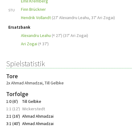
Emil Kremberg
Finn Brückner
STU
Hendrik Vollandt
(
27' Alexandru Leahu
,
37' Ari Zogai
)
Ersatzbank
Alexandru Leahu
(
27')
(
37' Ari Zogai
)
Ari Zogai
(
37')
Spielstatistik
Tore
2x Ahmad Ahmadzai
,
Till Gelbke
Torfolge
1:0 (6')
Till Gelbke
1:1 (12')
Wickerstedt
2:1 (16')
Ahmad Ahmadzai
3:1 (40')
Ahmad Ahmadzai