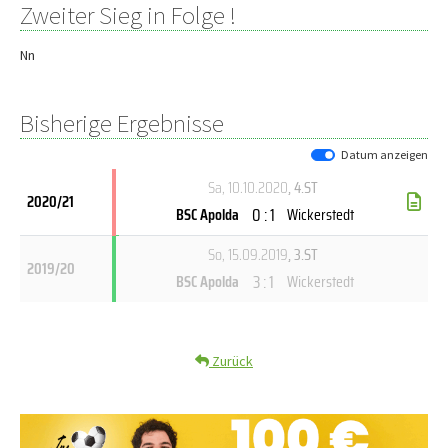
Zweiter Sieg in Folge !
Nn
Bisherige Ergebnisse
Datum anzeigen
Sa, 10.10.2020
, 4.ST
2020/21
0 : 1
BSC Apolda
Wickerstedt
So, 15.09.2019
, 3.ST
2019/20
3 : 1
BSC Apolda
Wickerstedt
Zurück