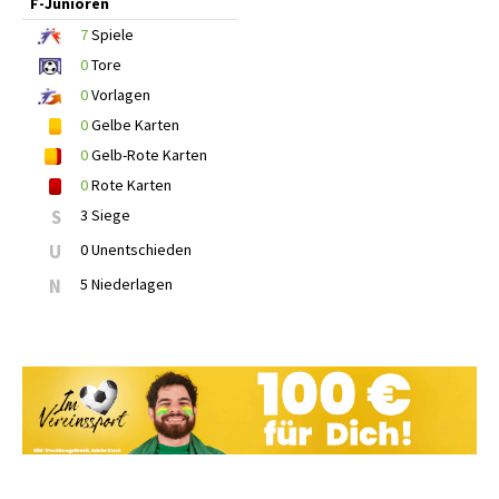
F-Junioren
7
Spiele
0
Tore
0
Vorlagen
0
Gelbe Karten
0
Gelb-Rote Karten
0
Rote Karten
S
3 Siege
U
0 Unentschieden
N
5 Niederlagen