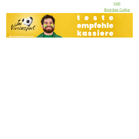
von
Bogdan Cujba