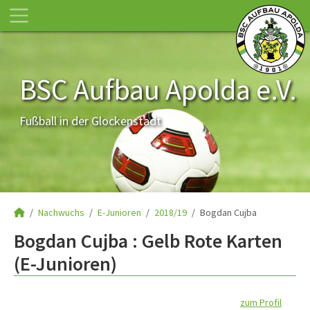
BSC Aufbau Apolda e.V.
Fußball in der Glockenstadt
Nachwuchs
E-Junioren
2018/19
Bogdan Cujba
Bogdan Cujba : Gelb Rote Karten
(E-Junioren)
zum Profil