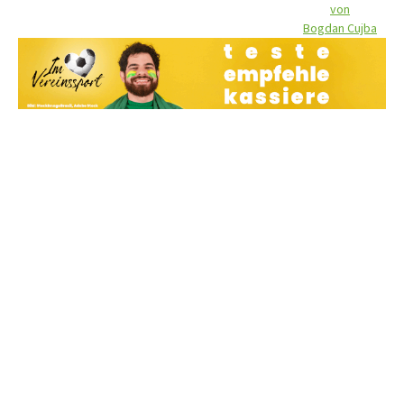
von
Bogdan Cujba