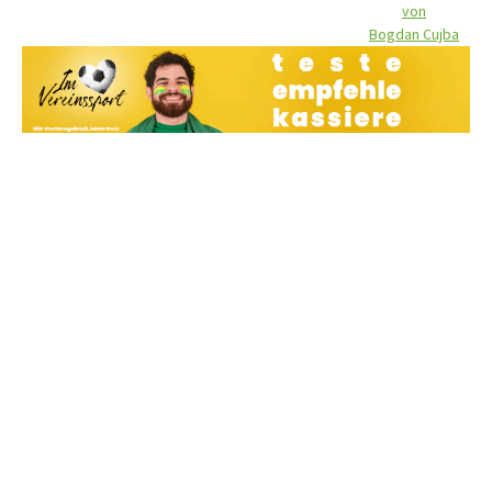
von
Bogdan Cujba