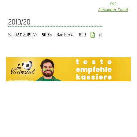
von
Alexander Zosel
2019/20
Sa, 02.11.2019
, VF
SG Zo
:
Bad Berka
8 : 3
(1)