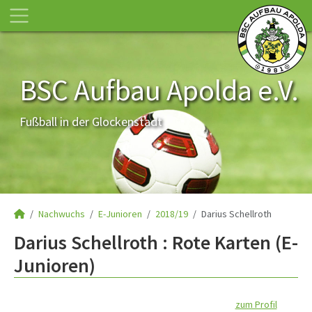
BSC Aufbau Apolda e.V.
Fußball in der Glockenstadt
Nachwuchs
E-Junioren
2018/19
Darius Schellroth
Darius Schellroth : Rote Karten (E-
Junioren)
zum Profil