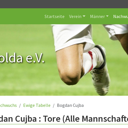
Startseite
Verein
Männer
Nachwu
lda e.V.
chwuchs
Ewige Tabelle
Bogdan Cujba
an Cujba : Tore (Alle Mannschaft