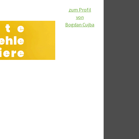
zum Profil
von
Bogdan Cujba