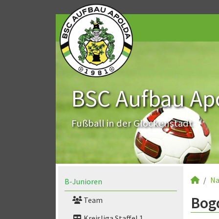
BSC Aufbau Apo
Fußball in der Glockenstadt
Na
B-Junioren
Bogd
Team
Kreisliga Staffel 1