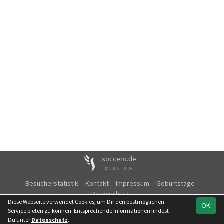
soccero.de
© 2006 - 2026
Besucherstatistik
Kontakt
Impressum
Geburtstage
Datenschutz
Diese Webseite verwendet Cookies, um Dir den bestmöglichen
OK
Service bieten zu können. Entsprechende Informationen findest
Du unter
Datenschutz
.