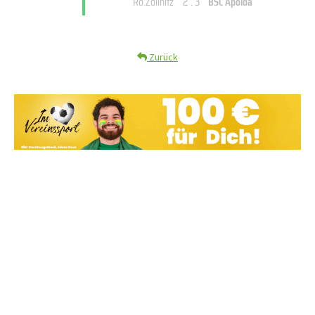
2 : 3
Ro.Zöllnitz
BSC Apolda
Zurück