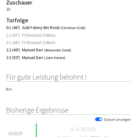
Zuschauer
25
Torfolge
0:1 (46')
Aidil Fahmy Bin Roslii
(Christian Groll)
1:1 (47')
FV Rodatal Zöllnitz
2:1 (48')
FV Rodatal Zöllnitz
2:2 (49')
Manuel Darr
(Alexander Zosel)
2:3 (50')
Manuel Darr
(John Henke)
Für gute Leistung belohnt !
N.n.
Bisherige Ergebnisse
Datum anzeigen
Sa, 15.08.2020
,
2020/21