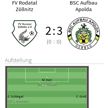
FV Rodatal
BSC Aufbau
Zöllnitz
Apolda
2
:
3
(0
:
0)
Aufstellung
M. Darr
(50' J. Henke)
E. Schlegel
C. Groll
(50' L. Kutzner)