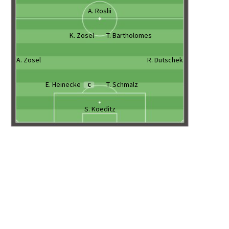
A. Roslii
K. Zosel
T. Bartholomes
A. Zosel
R. Dutschek
E. Heinecke
T. Schmalz
C
S. Koeditz