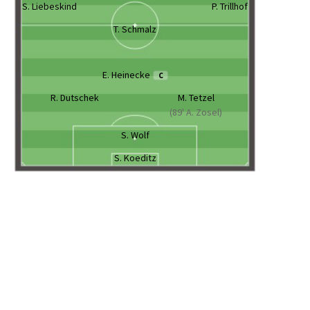
S. Liebeskind
P. Trillhof
T. Schmalz
E. Heinecke
C
R. Dutschek
M. Tetzel
(89' A. Zosel)
S. Wolf
S. Koeditz