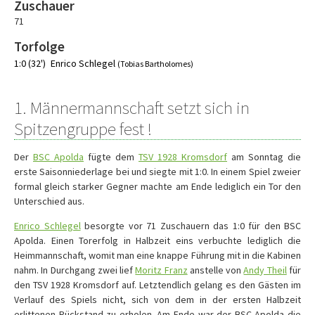
Zuschauer
71
Torfolge
1:0 (32')
Enrico Schlegel
(Tobias Bartholomes)
1. Männermannschaft setzt sich in
Spitzengruppe fest !
Der
BSC Apolda
fügte dem
TSV 1928 Kromsdorf
am Sonntag die
erste Saisonniederlage bei und siegte mit 1:0. In einem Spiel zweier
formal gleich starker Gegner machte am Ende lediglich ein Tor den
Unterschied aus.
Enrico Schlegel
besorgte vor 71 Zuschauern das 1:0 für den BSC
Apolda. Einen Torerfolg in Halbzeit eins verbuchte lediglich die
Heimmannschaft, womit man eine knappe Führung mit in die Kabinen
nahm. In Durchgang zwei lief
Moritz Franz
anstelle von
Andy Theil
für
den TSV 1928 Kromsdorf auf. Letztendlich gelang es den Gästen im
Verlauf des Spiels nicht, sich von dem in der ersten Halbzeit
erlittenen Rückstand zu erholen. Am Ende war der BSC Apolda die