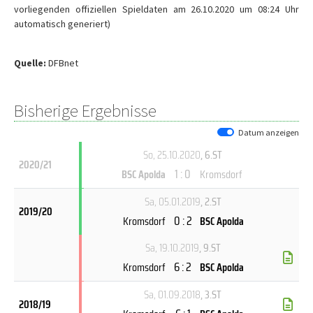
vorliegenden offiziellen Spieldaten am 26.10.2020 um 08:24 Uhr
automatisch generiert)
Quelle:
DFBnet
Bisherige Ergebnisse
Datum anzeigen
So, 25.10.2020
, 6.ST
2020/21
1 : 0
BSC Apolda
Kromsdorf
Sa, 05.01.2019
, 2.ST
2019/20
0 : 2
Kromsdorf
BSC Apolda
Sa, 19.10.2019
, 9.ST
6 : 2
Kromsdorf
BSC Apolda
Sa, 01.09.2018
, 3.ST
2018/19