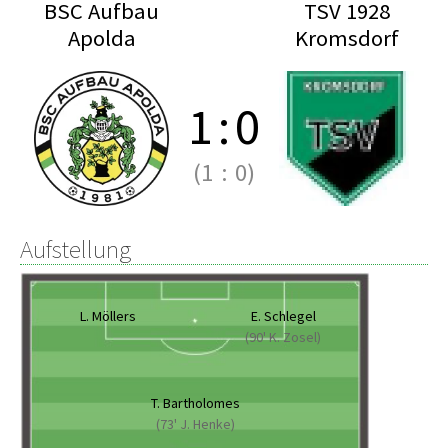
BSC Aufbau
TSV 1928
Apolda
Kromsdorf
1
:
0
(1
:
0)
Aufstellung
L. Möllers
E. Schlegel
(90' K. Zosel)
T. Bartholomes
(73' J. Henke)