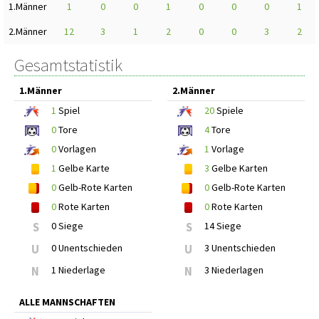
1.Männer
1
0
0
1
0
0
0
1
2.Männer
12
3
1
2
0
0
3
2
Gesamtstatistik
1.Männer
2.Männer
1
Spiel
20
Spiele
0
Tore
4
Tore
0
Vorlagen
1
Vorlage
1
Gelbe Karte
3
Gelbe Karten
0
Gelb-Rote Karten
0
Gelb-Rote Karten
0
Rote Karten
0
Rote Karten
S
0 Siege
S
14 Siege
U
0 Unentschieden
U
3 Unentschieden
N
1 Niederlage
N
3 Niederlagen
ALLE MANNSCHAFTEN