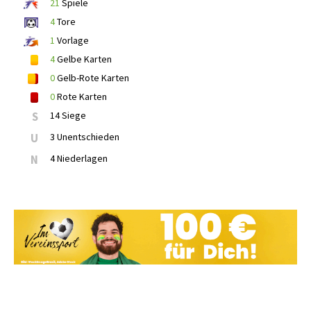
21
Spiele
4
Tore
1
Vorlage
4
Gelbe Karten
0
Gelb-Rote Karten
0
Rote Karten
S
14 Siege
U
3 Unentschieden
N
4 Niederlagen