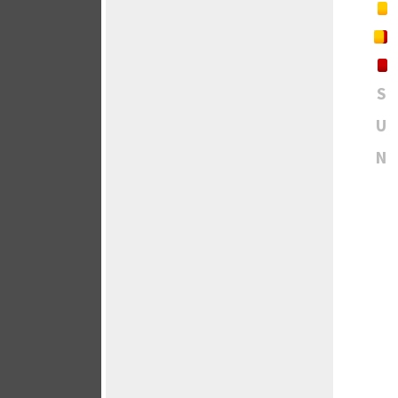
S
U
N