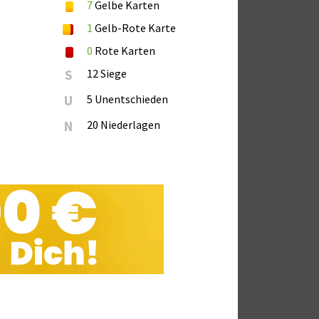
7
Gelbe Karten
1
Gelb-Rote Karte
0
Rote Karten
S
12 Siege
U
5 Unentschieden
N
20 Niederlagen