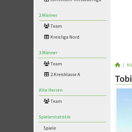
2.Männer
Team
Kreisliga Nord
3.Männer
Team
Mä
2.Kreisklasse A
Tob
Alte Herren
Team
Spielerstatistik
Spiele