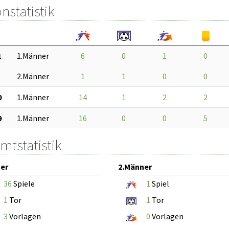
nstatistik
1
1.Männer
6
0
1
0
2.Männer
1
1
0
0
0
1.Männer
14
1
2
2
9
1.Männer
16
0
0
5
mtstatistik
er
2.Männer
36
Spiele
1
Spiel
1
Tor
1
Tor
3
Vorlagen
0
Vorlagen