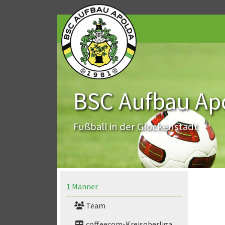
BSC Aufbau Apo
Fußball in der Glockenstadt
1.Männer
Team
coffeecom-Kreisoberliga