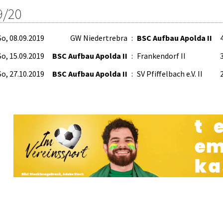
9/20
So, 08.09.2019
GW Niedertrebra
:
BSC Aufbau Apolda II
4
So, 15.09.2019
BSC Aufbau Apolda II
:
Frankendorf II
3
So, 27.10.2019
BSC Aufbau Apolda II
:
SV Pfiffelbach e.V. II
2