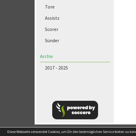
Tore
Assists
Scorer
Sünder
Archiv
2017 - 2025
soccero.de
Diese Webseite verwendet Cookies, um Dir den bestmöglichen Service bieten zu kö