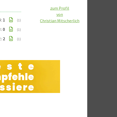
zum Profil
von
 : 1
(1)
Christian Mitscherlich
 : 0
(1)
 : 2
(1)