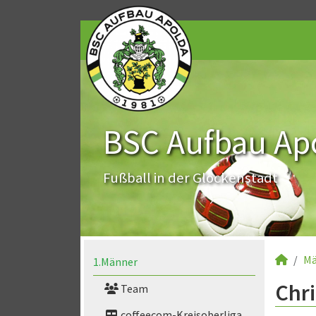
BSC Aufbau Apo
Fußball in der Glockenstadt
Mä
1.Männer
Chri
Team
coffeecom-Kreisoberliga