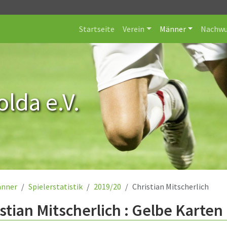
Startseite
Verein
Männer
Nachwu
lda e.V.
nner
Spielerstatistik
2019/20
Christian Mitscherlich
stian Mitscherlich : Gelbe Karten