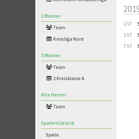
201
2.Männer
2.ST
Team
3.ST
Kreisliga Nord
7.ST
3.Männer
Team
2.Kreisklasse A
Alte Herren
Team
Spielerstatistik
Spiele