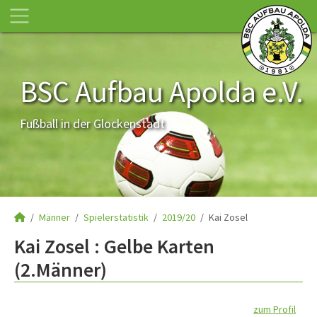
BSC Aufbau Apolda e.V.
Fußball in der Glockenstadt
Männer
Spielerstatistik
2019/20
Kai Zosel
Kai Zosel : Gelbe Karten
(2.Männer)
zum Profil