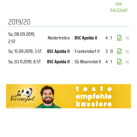
von
Kai Zosel
2019/20
So, 08.09.2019
,
Niedertrebra
:
BSC Apolda II
4 : 1
(1)
2.ST
So, 15.09.2019
, 3.ST
BSC Apolda II
:
Frankendorf II
3 : 0
(1)
So, 03.11.2019
, 8.ST
BSC Apolda II
:
SG Moorental II
4 : 1
(1)