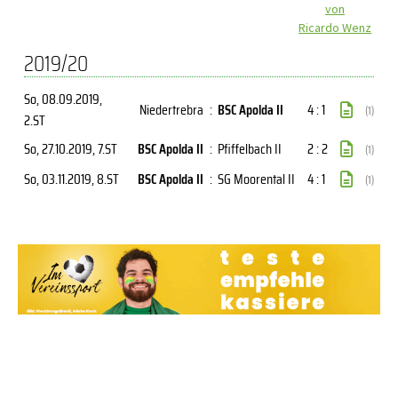
von
Ricardo Wenz
2019/20
So, 08.09.2019
,
Niedertrebra
:
BSC Apolda II
4 : 1
(1)
2.ST
So, 27.10.2019
, 7.ST
BSC Apolda II
:
Pfiffelbach II
2 : 2
(1)
So, 03.11.2019
, 8.ST
BSC Apolda II
:
SG Moorental II
4 : 1
(1)