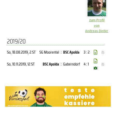
zum Profil
von
Andreas Dinter
2019/20
So, 18.08.2019
, 2.ST
SG Moorental
:
BSC Apolda
3 : 2
(1)
So, 10.11.2019
, 12.ST
BSC Apolda
:
Gaberndorf
4 : 1
(1)
(
)