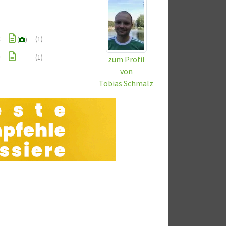
2
(1)
(
)
0
(1)
zum Profil
von
Tobias Schmalz