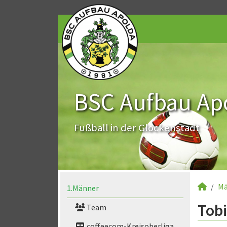
BSC Aufbau Apo
Fußball in der Glockenstadt
Mä
1.Männer
Tobi
Team
coffeecom-Kreisoberliga