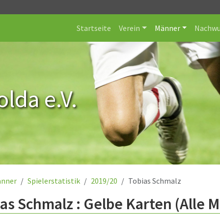
Startseite
Verein
Männer
Nachwu
lda e.V.
nner
Spielerstatistik
2019/20
Tobias Schmalz
as Schmalz : Gelbe Karten (Alle 