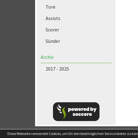
Tore
Assists
Scorer
Sünder
Archiv
2017 - 2025
soccero.de
Diese Webseite verwendet Cookies, um Dir den bestmöglichen Service bieten zu kö