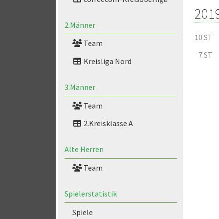
201
2.Männer
10.ST
Team
7.ST
Kreisliga Nord
3.Männer
Team
2.Kreisklasse A
Alte Herren
Team
Spielerstatistik
Spiele