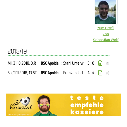
zum Profil
von
Sebastian Wolf
2018/19
Mi, 31.10.2018
, 3.R
BSC Apolda
:
Stahl Unterw
3 : 0
(1)
So, 11.11.2018
, 13.ST
BSC Apolda
:
Frankendorf
4 : 4
(1)