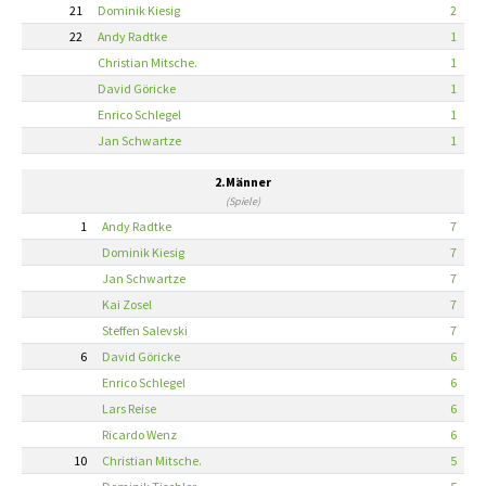
21
Dominik Kiesig
2
22
Andy Radtke
1
Christian Mitsche.
1
David Göricke
1
Enrico Schlegel
1
Jan Schwartze
1
2.Männer
(Spiele)
1
Andy Radtke
7
Dominik Kiesig
7
Jan Schwartze
7
Kai Zosel
7
Steffen Salevski
7
6
David Göricke
6
Enrico Schlegel
6
Lars Reise
6
Ricardo Wenz
6
10
Christian Mitsche.
5