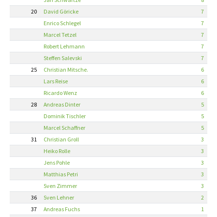
20
David Göricke
7
Enrico Schlegel
7
Marcel Tetzel
7
Robert Lehmann
7
Steffen Salevski
7
25
Christian Mitsche.
6
Lars Reise
6
Ricardo Wenz
6
28
Andreas Dinter
5
Dominik Tischler
5
Marcel Schaffner
5
31
Christian Groll
3
Heiko Rolle
3
Jens Pohle
3
Matthias Petri
3
Sven Zimmer
3
36
Sven Lehner
2
37
Andreas Fuchs
1