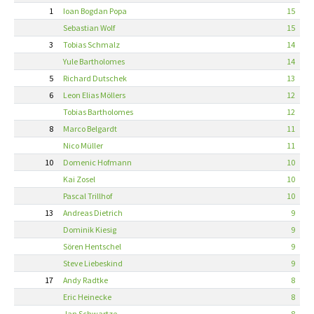
1
Ioan Bogdan Popa
15
Sebastian Wolf
15
3
Tobias Schmalz
14
Yule Bartholomes
14
5
Richard Dutschek
13
6
Leon Elias Möllers
12
Tobias Bartholomes
12
8
Marco Belgardt
11
Nico Müller
11
10
Domenic Hofmann
10
Kai Zosel
10
Pascal Trillhof
10
13
Andreas Dietrich
9
Dominik Kiesig
9
Sören Hentschel
9
Steve Liebeskind
9
17
Andy Radtke
8
Eric Heinecke
8
Jan Schwartze
8