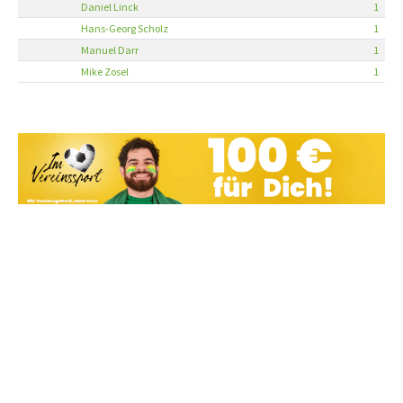
Daniel Linck
1
Hans-Georg Scholz
1
Manuel Darr
1
Mike Zosel
1