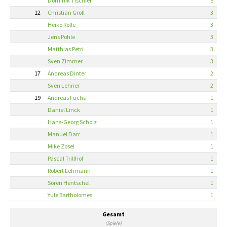
Dominik Tischler
5
12
Christian Groll
3
Heiko Rolle
3
Jens Pohle
3
Matthias Petri
3
Sven Zimmer
3
17
Andreas Dinter
2
Sven Lehner
2
19
Andreas Fuchs
1
Daniel Linck
1
Hans-Georg Scholz
1
Manuel Darr
1
Mike Zosel
1
Pascal Trillhof
1
Robert Lehmann
1
Sören Hentschel
1
Yule Bartholomes
1
Gesamt
(Spiele)