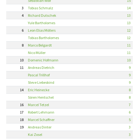
Sebastian Wolf
15
3
Tobias Schmalz
14
4
Richard Dutschek
13
Yule Bartholomes
13
6
Leon Elias Möllers
12
Tobias Bartholomes
12
8
Marco Belgardt
11
Nico Müller
11
10
Domenic Hofmann
10
11
Andreas Dietrich
9
Pascal Trillhof
9
Steve Liebeskind
9
14
Eric Heinecke
8
Sören Hentschel
8
16
Marcel Tetzel
7
17
Robert Lehmann
6
18
Marcel Schaffner
5
19
Andreas Dinter
3
Kai Zosel
3