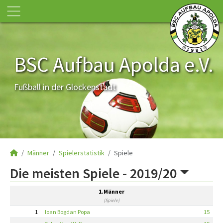
BSC Aufbau Apolda e.V.
Fußball in der Glockenstadt
Männer
Spielerstatistik
Spiele
Die meisten Spiele -
2019/20
1.Männer
(Spiele)
1
Ioan Bogdan Popa
15