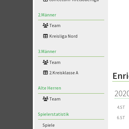
2.Männer
Team
Kreisliga Nord
3.Männer
Team
2.Kreisklasse A
Enri
Alte Herren
202
Team
4.ST
Spielerstatistik
6.ST
Spiele