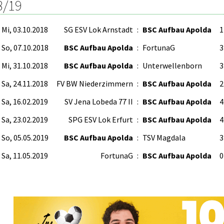
8/19
Mi, 03.10.2018
SG ESV Lok Arnstadt
:
BSC Aufbau Apolda
1
So, 07.10.2018
BSC Aufbau Apolda
:
FortunaG
3
Mi, 31.10.2018
BSC Aufbau Apolda
:
Unterwellenborn
3
Sa, 24.11.2018
FV BW Niederzimmern
:
BSC Aufbau Apolda
2
Sa, 16.02.2019
SV Jena Lobeda 77 II
:
BSC Aufbau Apolda
4
Sa, 23.02.2019
SPG ESV Lok Erfurt
:
BSC Aufbau Apolda
4
So, 05.05.2019
BSC Aufbau Apolda
:
TSV Magdala
3
Sa, 11.05.2019
FortunaG
:
BSC Aufbau Apolda
0