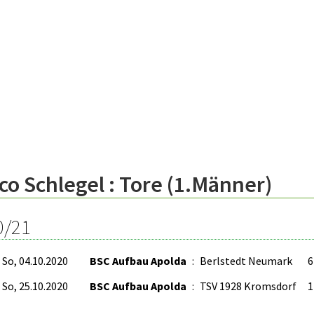
co Schlegel : Tore (1.Männer)
0/21
So, 04.10.2020
BSC Aufbau Apolda
:
Berlstedt Neumark
6
So, 25.10.2020
BSC Aufbau Apolda
:
TSV 1928 Kromsdorf
1