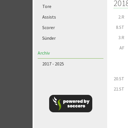
201
Tore
2.R
Assists
8.ST
Scorer
3.R
Sünder
AF
Archiv
2017 - 2025
20.ST
21.ST