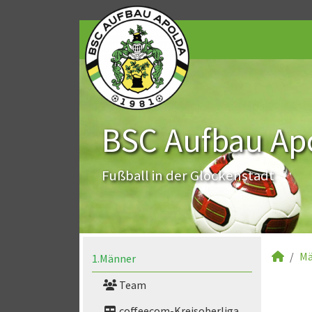
BSC Aufbau Apo
Fußball in der Glockenstadt
Mä
1.Männer
Team
coffeecom-Kreisoberliga