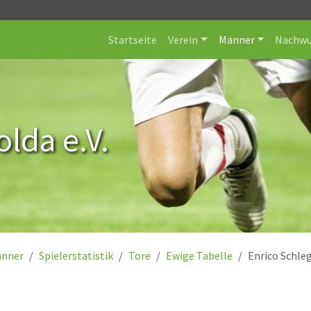
Startseite
Verein
Männer
Nachwu
lda e.V.
nner
Spielerstatistik
Tore
Ewige Tabelle
Enrico Schle