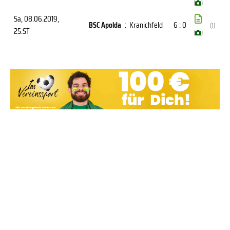
(
)
Sa, 08.06.2019
,
BSC Apolda
:
Kranichfeld
6 : 0
(1)
25.ST
(
)