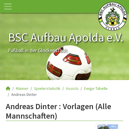
BSC Aufbau Apolda e.V.
Fußball in der Glockenstadt
Männer
Spielerstatistik
Assists
Ewige Tabelle
Andreas Dinter
Andreas Dinter : Vorlagen (Alle
Mannschaften)