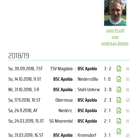
zum Profil
von
Andreas Dinter
2018/19
So, 30.09.2018
, 7.ST
TSV Magdala
:
BSC Apolda
3 : 2
(1)
So, 14.10.2018
, 9.ST
BSC Apolda
:
Niederroßla
1 : 0
(1)
Mi, 31.10.2018
, 3.R
BSC Apolda
:
Stahl Unterw
3 : 0
(1)
Sa, 17.11.2018
, 10.ST
Obernissa
:
BSC Apolda
2 : 3
(2)
Sa, 24.11.2018
, AF
Niederz.
:
BSC Apolda
2 : 1
(1)
So, 24.03.2019
, 15.ST
SG Moorental
:
BSC Apolda
2 : 1
(1)
So, 31.03.2019
, 16.ST
BSC Apolda
:
Kromsdorf
3 : 1
(2)